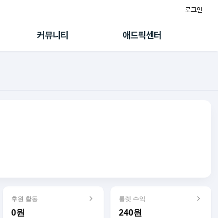
로그인
게시판
FAQ/문의
팸
이용정책
커뮤니티
애드픽센터
랭킹
멤버십 센터
퀘스트
광고툴/API
초대보너스
마이도메인
수익 Live
가이드북
후원 활동
룰렛 수익
0원
240원