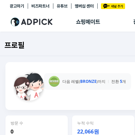
광고하기
비즈파트너
유튜브
멤버십 센터
추천상품
제휴몰
쇼핑메이트
쇼핑 에이전트
BETA
쇼핑리포트
프로필
링크관리
마이숍
다음 레벨(
BRONZE
)까지
전환
5
개
방문 수
누적 수익
0
22,066원