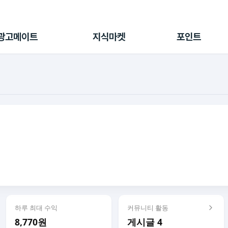
전체 캠페인
지식마켓
포인트샵
나의 캠페인
지식리포트
포인트 충전소
광고메이트
지식마켓
포인트
광고리포트
출석 룰렛
출금 신청
후원
이용내역
하루 최대 수익
커뮤니티 활동
8,770원
게시글 4