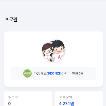
프로필
다음 레벨(
BRONZE
)까지
전환
5
개
방문 수
누적 수익
0
4,274원