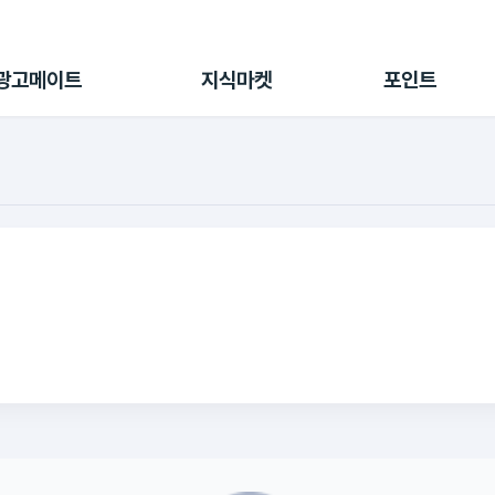
전체 캠페인
지식마켓
포인트샵
나의 캠페인
지식리포트
포인트 충전소
광고메이트
지식마켓
포인트
광고리포트
출석 룰렛
출금 신청
후원
이용내역