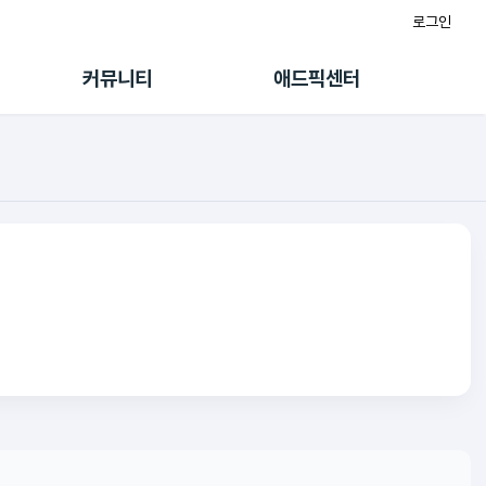
로그인
게시판
FAQ/문의
팸
이용정책
커뮤니티
애드픽센터
랭킹
멤버십 센터
퀘스트
광고툴/API
초대보너스
마이도메인
수익 Live
가이드북