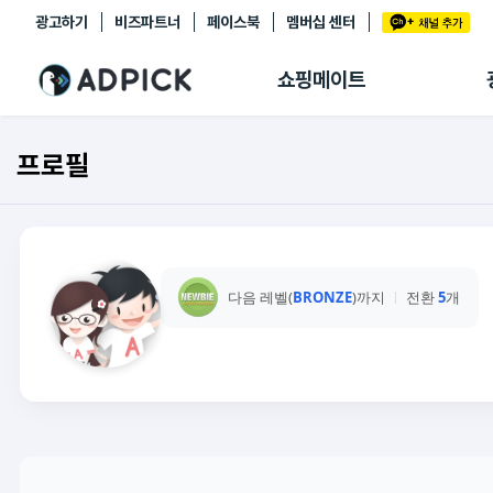
광고하기
비즈파트너
페이스북
멤버십 센터
추천상품
제휴몰
쇼핑메이트
쇼핑 에이전트
BETA
쇼핑리포트
프로필
링크관리
마이숍
다음 레벨(
BRONZE
)까지
전환
5
개