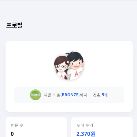
프로필
다음 레벨(
BRONZE
)까지
전환
5
개
방문 수
누적 수익
0
2,370원