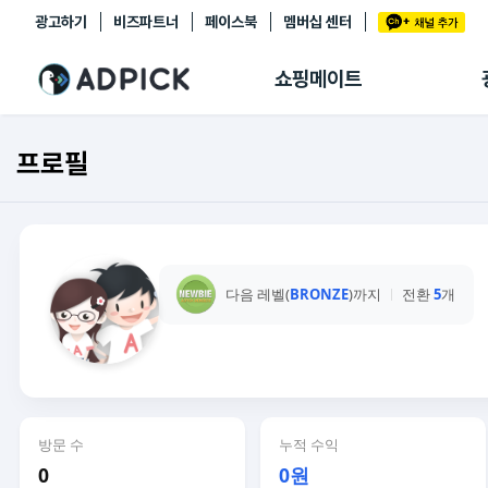
광고하기
비즈파트너
페이스북
멤버십 센터
추천상품
제휴몰
쇼핑메이트
쇼핑 에이전트
BETA
쇼핑리포트
프로필
링크관리
마이숍
다음 레벨(
BRONZE
)까지
전환
5
개
방문 수
누적 수익
0
0원