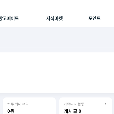
전체 캠페인
지식마켓
포인트샵
나의 캠페인
지식리포트
포인트 충전소
광고메이트
지식마켓
포인트
광고리포트
출석 룰렛
출금 신청
후원
이용내역
하루 최대 수익
커뮤니티 활동
0원
게시글 0