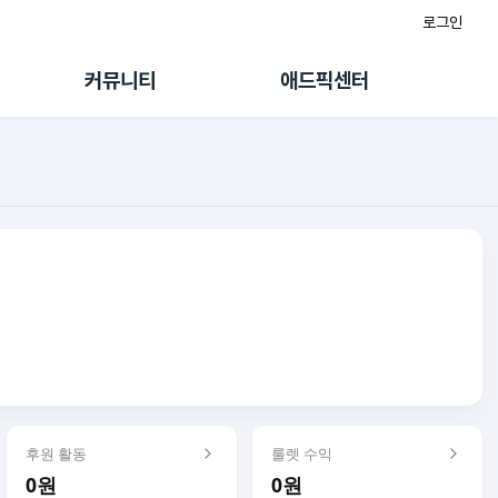
로그인
게시판
FAQ/문의
팸
이용정책
커뮤니티
애드픽센터
랭킹
멤버십 센터
퀘스트
광고툴/API
초대보너스
마이도메인
수익 Live
가이드북
후원 활동
룰렛 수익
0원
0원