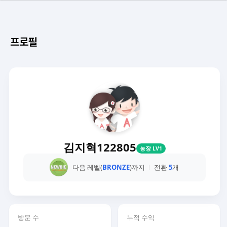
프로필
김지혁122805
농장 LV1
다음 레벨(
BRONZE
)까지
전환
5
개
방문 수
누적 수익