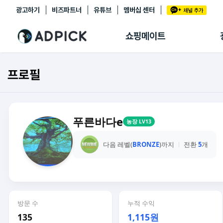
광고하기
비즈파트너
유튜브
멤버십 센터
추천상품
제휴몰
쇼핑메이트
쇼핑 에이전트
BETA
쇼핑리포트
프로필
링크관리
마이숍
푸른바다e
농장 LV13
다음 레벨(
BRONZE
)까지
전환
5
개
방문 수
누적 수익
135
1,115원