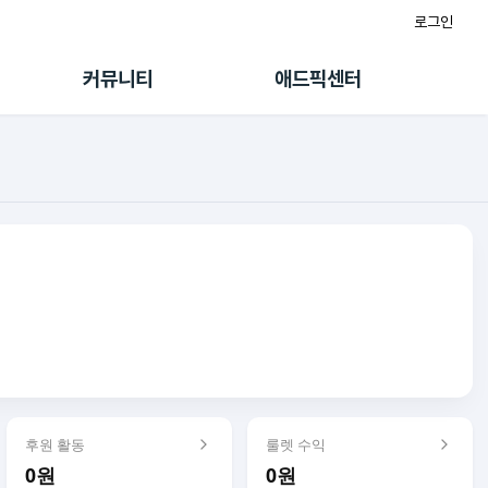
로그인
게시판
FAQ/문의
팸
이용정책
커뮤니티
애드픽센터
랭킹
멤버십 센터
퀘스트
광고툴/API
초대보너스
마이도메인
수익 Live
가이드북
후원 활동
룰렛 수익
0원
0원