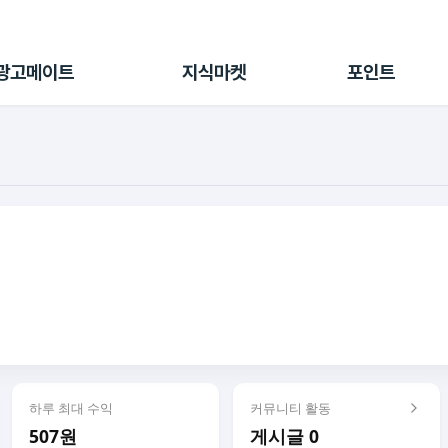
전체 캠페인
지식마켓
포인트샵
나의 캠페인
지식리포트
포인트 충전소
광고메이트
지식마켓
포인트
광고리포트
출석 룰렛
출금 신청
후원
이용내역
하루 최대 수익
커뮤니티 활동
507원
게시글 0