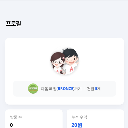
프로필
다음 레벨(
BRONZE
)까지
전환
5
개
방문 수
누적 수익
0
20원