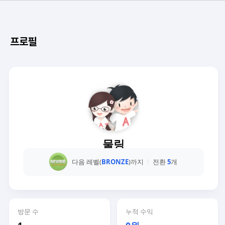
프로필
물링
다음 레벨(
BRONZE
)까지
전환
5
개
방문 수
누적 수익