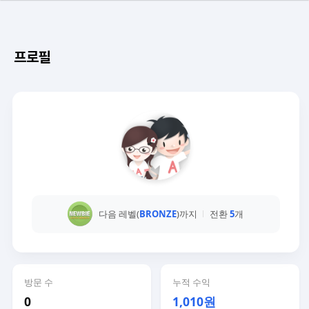
프로필
다음 레벨(
BRONZE
)까지
전환
5
개
방문 수
누적 수익
0
1,010원