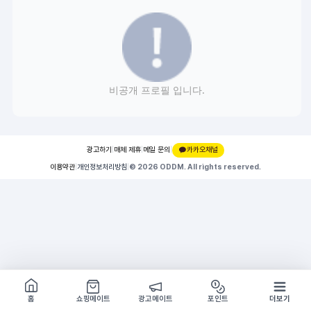
비공개 프로필 입니다.
광고하기
|
매체 제휴
|
메일 문의
|
카카오채널
이용약관
|
개인정보처리방침
|
© 2026 ODDM. All rights reserved.
쇼핑몰 구경하기
방문시 1G
홈
쇼핑메이트
광고메이트
포인트
더보기