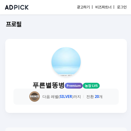
광고하기 |
비즈파트너 |
로그인
프로필
푸른별똥병
Premium
농장 LV5
다음 레벨(
SILVER
)까지
전환
20
개