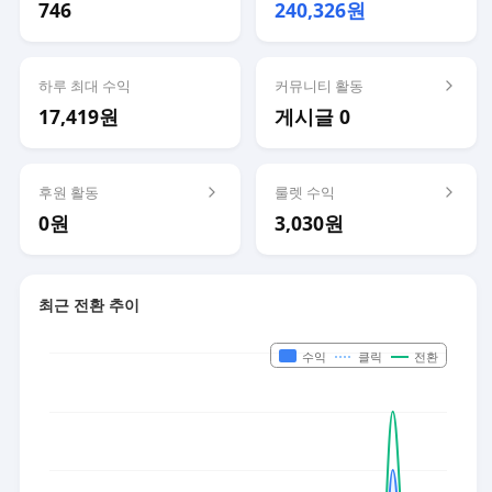
746
240,326원
하루 최대 수익
커뮤니티 활동
17,419원
게시글 0
후원 활동
룰렛 수익
0원
3,030원
최근 전환 추이