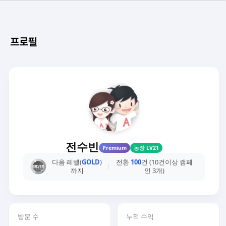
프로필
전수빈
Premium
농장 LV21
다음 레벨(
GOLD
)
전환
100
건 (10건이상 캠페
까지
인 3개)
방문 수
누적 수익