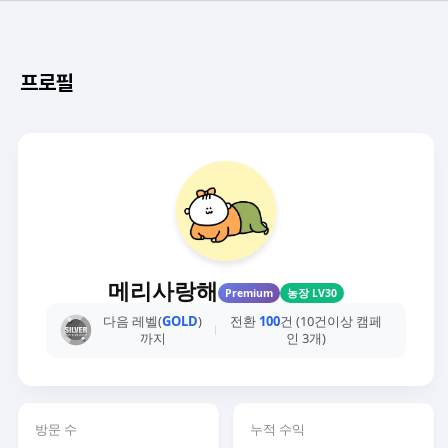
프로필
메리사랑해
Premium
농장 LV30
다음 레벨(
GOLD
)
전환
100
건 (10건이상 캠페
까지
인 3개)
방문 수
누적 수익