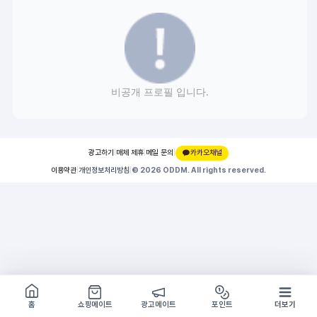
비공개 프로필 입니다.
광고하기
|
매체 제휴
|
메일 문의
|
카카오채널
이용약관
|
개인정보처리방침
|
© 2026 ODDM. All rights reserved.
쇼핑몰 구경하기
방문시 1G
홈
쇼핑메이트
광고메이트
포인트
더보기