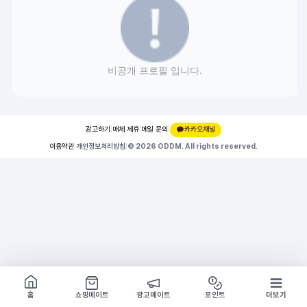
비공개 프로필 입니다.
광고하기
|
매체 제휴
|
메일 문의
|
카카오채널
이용약관
|
개인정보처리방침
|
© 2026 ODDM. All rights reserved.
쇼핑몰 구경하기
방문시 1G
홈
쇼핑메이트
광고메이트
포인트
더보기