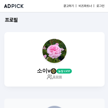
광고하기 |
비즈파트너 |
로그인
프로필
소이v
농장 LV37
옹팡팸