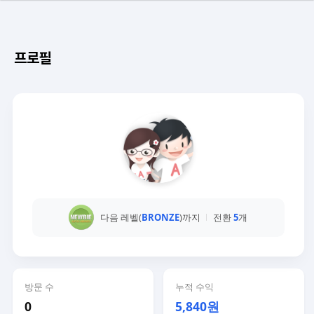
프로필
다음 레벨(
BRONZE
)까지
전환
5
개
방문 수
누적 수익
0
5,840원