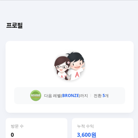
프로필
다음 레벨(
BRONZE
)까지
전환
5
개
방문 수
누적 수익
0
3,600원