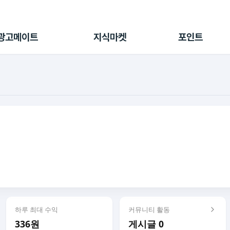
전체 캠페인
지식마켓
포인트샵
나의 캠페인
지식리포트
포인트 충전소
광고메이트
지식마켓
포인트
광고리포트
출석 룰렛
출금 신청
후원
이용내역
하루 최대 수익
커뮤니티 활동
336원
게시글 0