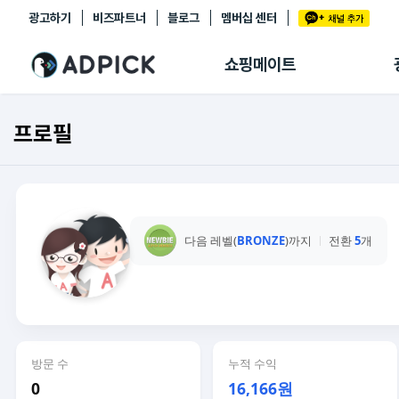
광고하기
비즈파트너
블로그
멤버십 센터
추천상품
제휴몰
쇼핑메이트
쇼핑 에이전트
BETA
쇼핑리포트
프로필
링크관리
마이숍
다음 레벨(
BRONZE
)까지
전환
5
개
방문 수
누적 수익
0
16,166원