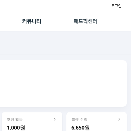
로그인
게시판
FAQ/문의
팸
이용정책
커뮤니티
애드픽센터
랭킹
멤버십 센터
퀘스트
광고툴/API
초대보너스
마이도메인
수익 Live
가이드북
후원 활동
룰렛 수익
1,000원
6,650원