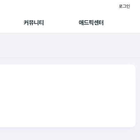
로그인
게시판
FAQ/문의
팸
이용정책
커뮤니티
애드픽센터
랭킹
멤버십 센터
퀘스트
광고툴/API
초대보너스
마이도메인
수익 Live
가이드북