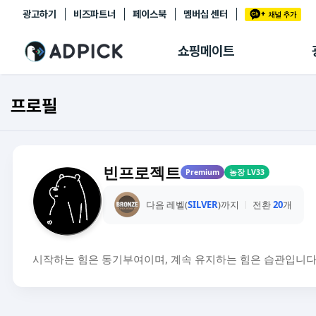
광고하기
비즈파트너
페이스북
멤버십 센터
추천상품
제휴몰
쇼핑메이트
쇼핑 에이전트
BETA
쇼핑리포트
프로필
링크관리
마이숍
빈프로젝트
Premium
농장 LV33
다음 레벨(
SILVER
)까지
전환
20
개
시작하는 힘은 동기부여이며, 계속 유지하는 힘은 습관입니다