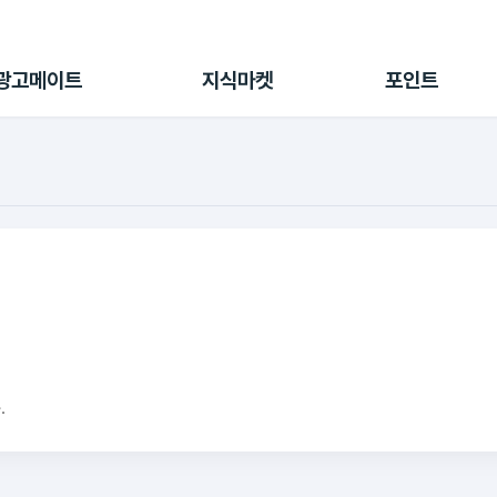
전체 캠페인
지식마켓
포인트샵
나의 캠페인
지식리포트
포인트 충전소
광고메이트
지식마켓
포인트
광고리포트
출석 룰렛
출금 신청
후원
이용내역
.