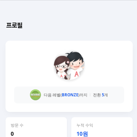
프로필
다음 레벨(
BRONZE
)까지
전환
5
개
방문 수
누적 수익
0
10원