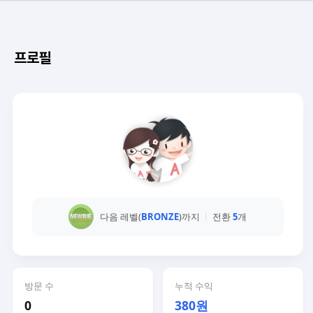
프로필
다음 레벨(
BRONZE
)까지
전환
5
개
방문 수
누적 수익
0
380원