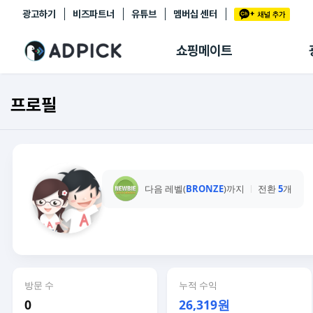
광고하기
비즈파트너
유튜브
멤버십 센터
추천상품
제휴몰
쇼핑메이트
쇼핑 에이전트
BETA
쇼핑리포트
프로필
링크관리
마이숍
다음 레벨(
BRONZE
)까지
전환
5
개
방문 수
누적 수익
0
26,319원