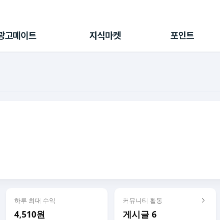
전체 캠페인
지식마켓
포인트샵
나의 캠페인
지식리포트
포인트 충전소
광고메이트
지식마켓
포인트
광고리포트
출석 룰렛
출금 신청
후원
이용내역
하루 최대 수익
커뮤니티 활동
4,510원
게시글 6