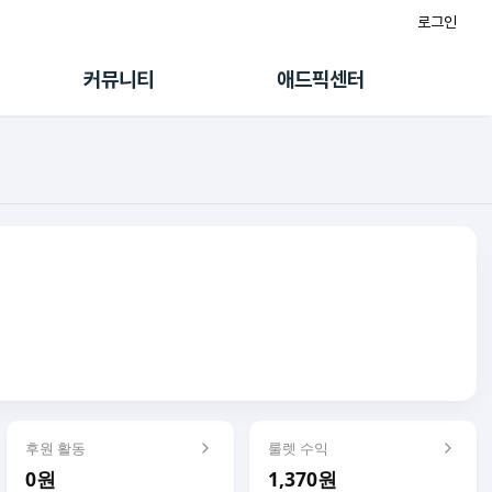
로그인
게시판
FAQ/문의
팸
이용정책
커뮤니티
애드픽센터
랭킹
멤버십 센터
퀘스트
광고툴/API
초대보너스
마이도메인
수익 Live
가이드북
후원 활동
룰렛 수익
0원
1,370원