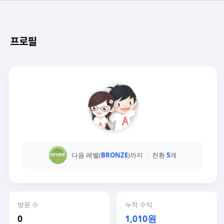
프로필
다음 레벨(
BRONZE
)까지
전환
5
개
방문 수
누적 수익
0
1,010원