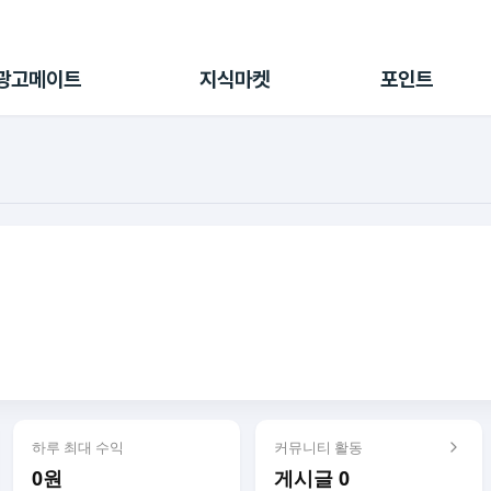
전체 캠페인
지식마켓
포인트샵
나의 캠페인
지식리포트
포인트 충전소
광고메이트
지식마켓
포인트
광고리포트
출석 룰렛
출금 신청
후원
이용내역
하루 최대 수익
커뮤니티 활동
0원
게시글 0