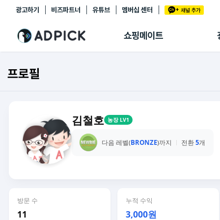
광고하기
비즈파트너
유튜브
멤버십 센터
추천상품
제휴몰
쇼핑메이트
쇼핑 에이전트
BETA
쇼핑리포트
프로필
링크관리
마이숍
김철호
농장 LV1
다음 레벨(
BRONZE
)까지
전환
5
개
방문 수
누적 수익
11
3,000원