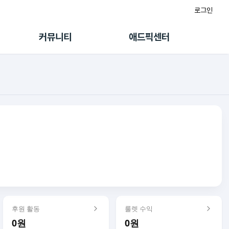
로그인
게시판
FAQ/문의
팸
이용정책
커뮤니티
애드픽센터
랭킹
멤버십 센터
퀘스트
광고툴/API
초대보너스
마이도메인
수익 Live
가이드북
후원 활동
룰렛 수익
0원
0원