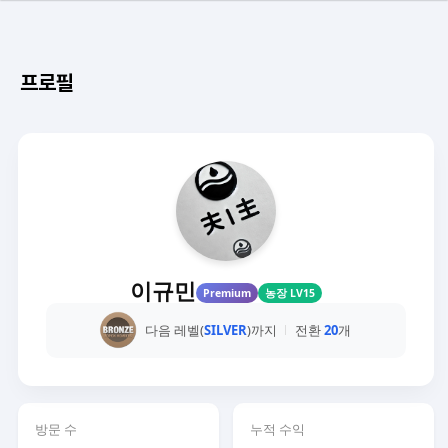
프로필
이규민
Premium
농장 LV15
다음 레벨(
SILVER
)까지
전환
20
개
방문 수
누적 수익