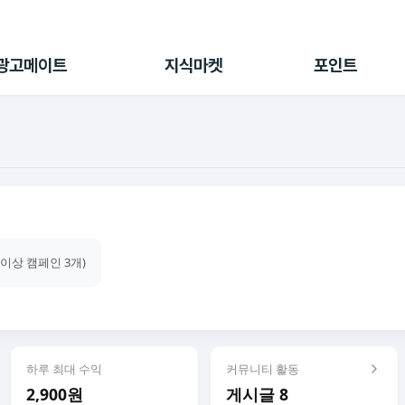
전체 캠페인
지식마켓
포인트샵
나의 캠페인
지식리포트
포인트 충전소
광고메이트
지식마켓
포인트
광고리포트
출석 룰렛
출금 신청
후원
이용내역
건이상 캠페인 3개)
하루 최대 수익
커뮤니티 활동
2,900원
게시글 8