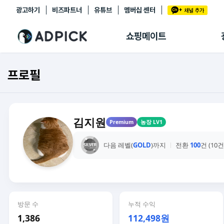
광고하기
비즈파트너
유튜브
멤버십 센터
추천상품
제휴몰
쇼핑메이트
쇼핑 에이전트
BETA
쇼핑리포트
프로필
링크관리
마이숍
김지원
Premium
농장 LV1
다음 레벨(
GOLD
)까지
전환
100
건 (10
방문 수
누적 수익
1,386
112,498원