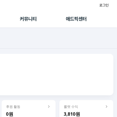
로그인
게시판
FAQ/문의
팸
이용정책
커뮤니티
애드픽센터
랭킹
멤버십 센터
퀘스트
광고툴/API
초대보너스
마이도메인
수익 Live
가이드북
후원 활동
룰렛 수익
0원
3,810원