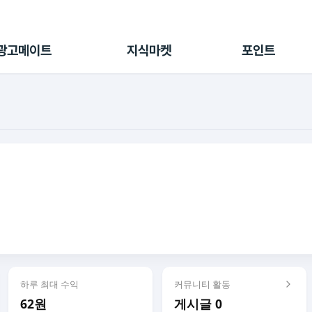
전체 캠페인
지식마켓
포인트샵
나의 캠페인
지식리포트
포인트 충전소
광고메이트
지식마켓
포인트
광고리포트
출석 룰렛
출금 신청
후원
이용내역
하루 최대 수익
커뮤니티 활동
62원
게시글 0