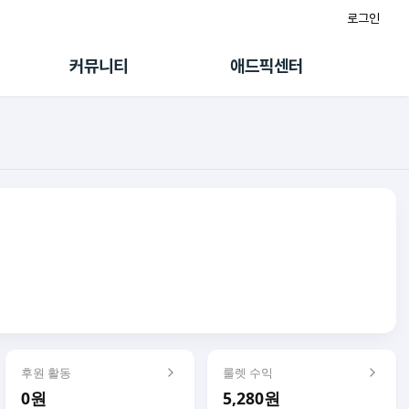
로그인
게시판
FAQ/문의
팸
이용정책
커뮤니티
애드픽센터
랭킹
멤버십 센터
퀘스트
광고툴/API
초대보너스
마이도메인
수익 Live
가이드북
후원 활동
룰렛 수익
0원
5,280원