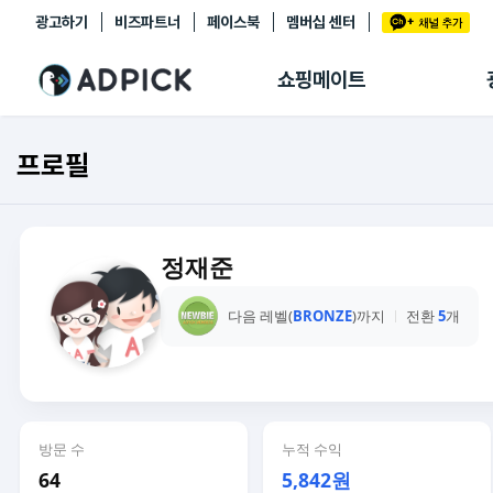
광고하기
비즈파트너
페이스북
멤버십 센터
추천상품
제휴몰
쇼핑메이트
쇼핑 에이전트
BETA
쇼핑리포트
프로필
링크관리
마이숍
정재준
다음 레벨(
BRONZE
)까지
전환
5
개
방문 수
누적 수익
64
5,842원