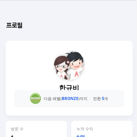
프로필
한규비
다음 레벨(
BRONZE
)까지
전환
5
개
방문 수
누적 수익