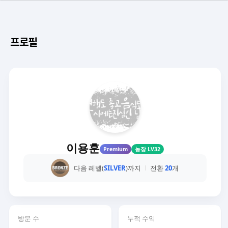
프로필
이용훈
Premium
농장 LV32
다음 레벨(
SILVER
)까지
전환
20
개
방문 수
누적 수익