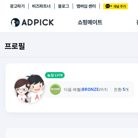
광고하기
비즈파트너
블로그
멤버십 센터
추천상품
제휴몰
쇼핑메이트
쇼핑 에이전트
BETA
쇼핑리포트
프로필
링크관리
마이숍
농장 LV19
다음 레벨(
BRONZE
)까지
전환
5
개