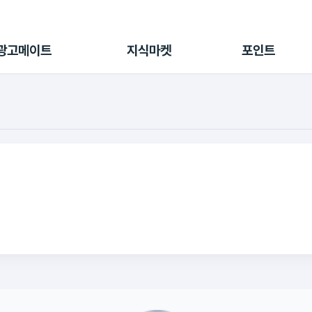
전체 캠페인
지식마켓
포인트샵
나의 캠페인
지식리포트
포인트 충전소
광고메이트
지식마켓
포인트
광고리포트
출석 룰렛
출금 신청
후원
이용내역