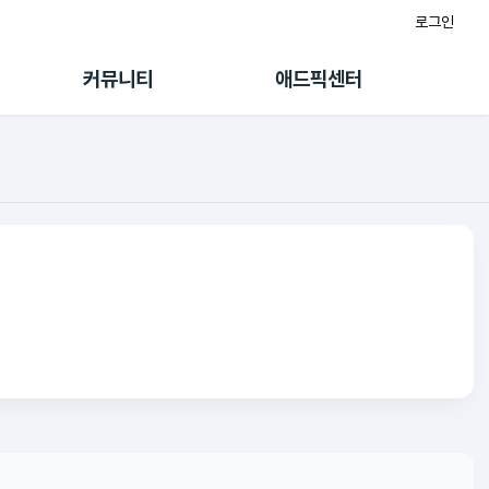
로그인
게시판
FAQ/문의
팸
이용정책
커뮤니티
애드픽센터
랭킹
멤버십 센터
퀘스트
광고툴/API
초대보너스
마이도메인
수익 Live
가이드북