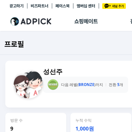
광고하기
비즈파트너
페이스북
멤버십 센터
추천상품
제휴몰
쇼핑메이트
쇼핑 에이전트
BETA
쇼핑리포트
프로필
링크관리
마이숍
성선주
다음 레벨(
BRONZE
)까지
전환
5
개
방문 수
누적 수익
9
1,000원