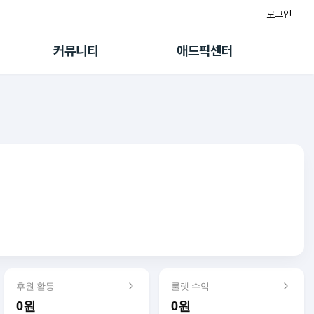
로그인
게시판
FAQ/문의
팸
이용정책
커뮤니티
애드픽센터
랭킹
멤버십 센터
퀘스트
광고툴/API
초대보너스
마이도메인
수익 Live
가이드북
후원 활동
룰렛 수익
0원
0원