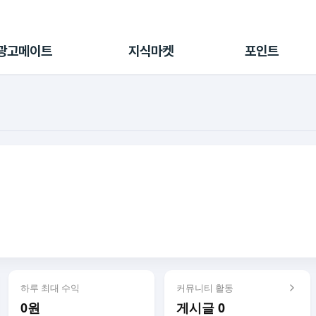
전체 캠페인
지식마켓
포인트샵
나의 캠페인
지식리포트
포인트 충전소
광고메이트
지식마켓
포인트
광고리포트
출석 룰렛
출금 신청
후원
이용내역
하루 최대 수익
커뮤니티 활동
0원
게시글 0