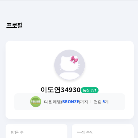
프로필
이도연34930
농장 LV1
다음 레벨(
BRONZE
)까지
전환
5
개
방문 수
누적 수익