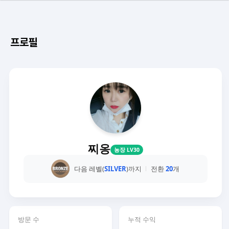
프로필
찌옹
농장 LV30
다음 레벨(
SILVER
)까지
전환
20
개
방문 수
누적 수익