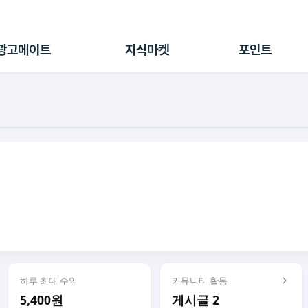
전체 캠페인
지식마켓
포인트샵
나의 캠페인
지식리포트
포인트 충전소
광고메이트
지식마켓
포인트
광고리포트
출석 룰렛
출금 신청
후원
이용내역
하루 최대 수익
커뮤니티 활동
5,400원
게시글 2