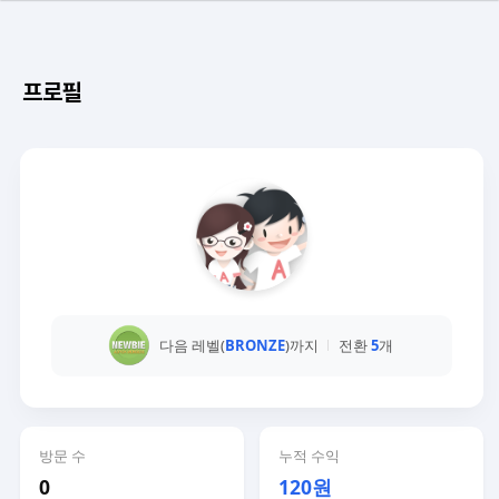
프로필
다음 레벨(
BRONZE
)까지
전환
5
개
방문 수
누적 수익
0
120원