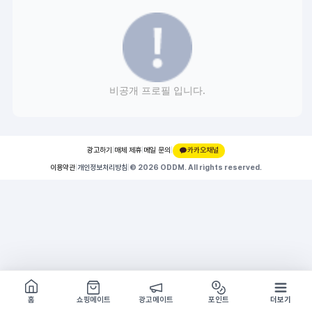
비공개 프로필 입니다.
광고하기
|
매체 제휴
|
메일 문의
|
카카오채널
이용약관
|
개인정보처리방침
|
© 2026 ODDM. All rights reserved.
쇼핑몰 구경하기
방문시 1G
홈
쇼핑메이트
광고메이트
포인트
더보기