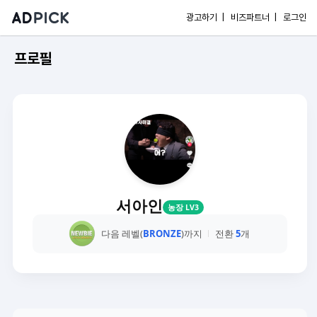
광고하기 |
비즈파트너 |
로그인
프로필
서아인
농장 LV3
다음 레벨(
BRONZE
)까지
전환
5
개