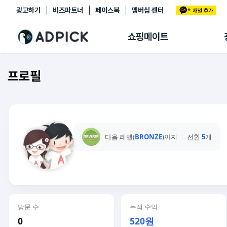
광고하기
비즈파트너
페이스북
멤버십 센터
추천상품
제휴몰
쇼핑메이트
쇼핑 에이전트
BETA
쇼핑리포트
프로필
링크관리
마이숍
다음 레벨(
BRONZE
)까지
전환
5
개
방문 수
누적 수익
0
520원