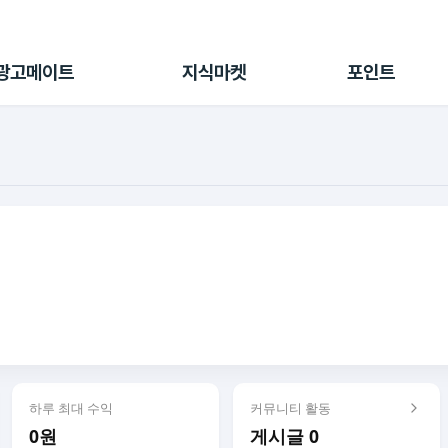
전체 캠페인
지식마켓
포인트샵
나의 캠페인
지식리포트
포인트 충전소
광고메이트
지식마켓
포인트
광고리포트
출석 룰렛
출금 신청
후원
이용내역
하루 최대 수익
커뮤니티 활동
0원
게시글 0