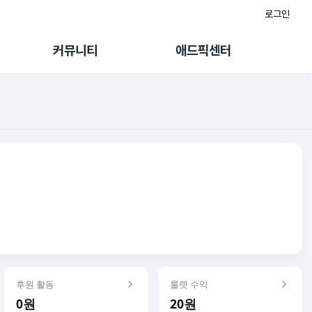
로그인
게시판
FAQ/문의
팸
이용정책
커뮤니티
애드픽센터
랭킹
멤버십 센터
퀘스트
광고툴/API
초대보너스
마이도메인
수익 Live
가이드북
후원 활동
룰렛 수익
0원
20원