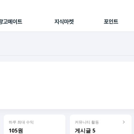
전체 캠페인
지식마켓
포인트샵
나의 캠페인
지식리포트
포인트 충전소
광고메이트
지식마켓
포인트
광고리포트
출석 룰렛
출금 신청
후원
이용내역
하루 최대 수익
커뮤니티 활동
105원
게시글 5