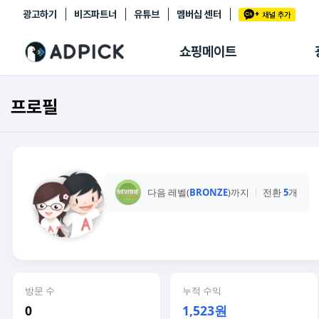
광고하기
비즈파트너
유튜브
멤버십 센터
추천상품
제휴몰
쇼핑메이트
쇼핑 에이전트
BETA
쇼핑리포트
프로필
링크관리
마이숍
다음 레벨(
BRONZE
)까지
전환
5
개
방문 수
누적 수익
0
1,523원