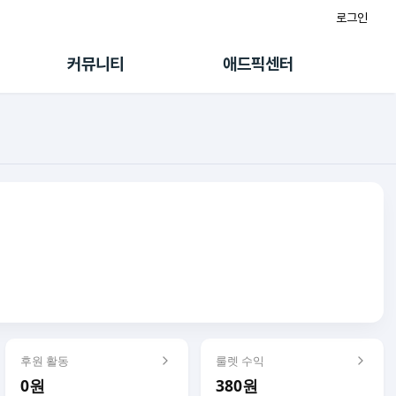
로그인
게시판
FAQ/문의
팸
이용정책
커뮤니티
애드픽센터
랭킹
멤버십 센터
퀘스트
광고툴/API
초대보너스
마이도메인
수익 Live
가이드북
후원 활동
룰렛 수익
0원
380원