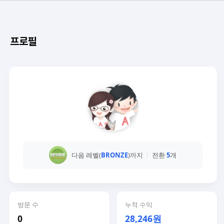
프로필
다음 레벨(
BRONZE
)까지
전환
5
개
방문 수
누적 수익
0
28,246원