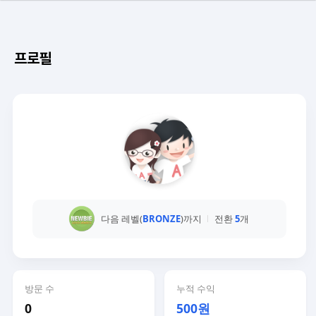
프로필
다음 레벨(
BRONZE
)까지
전환
5
개
방문 수
누적 수익
0
500원