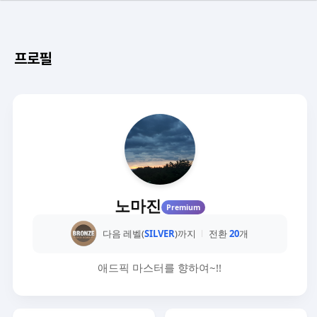
프로필
노마진
Premium
다음 레벨(
SILVER
)까지
전환
20
개
애드픽 마스터를 향하여~!!