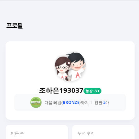
프로필
조하은193037
농장 LV1
다음 레벨(
BRONZE
)까지
전환
5
개
방문 수
누적 수익