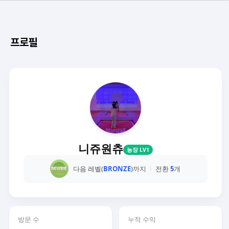
프로필
니쥬원츄
농장 LV1
다음 레벨(
BRONZE
)까지
전환
5
개
방문 수
누적 수익