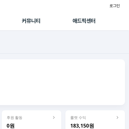
로그인
게시판
FAQ/문의
팸
이용정책
커뮤니티
애드픽센터
랭킹
멤버십 센터
퀘스트
광고툴/API
초대보너스
마이도메인
수익 Live
가이드북
후원 활동
룰렛 수익
0원
183,150원