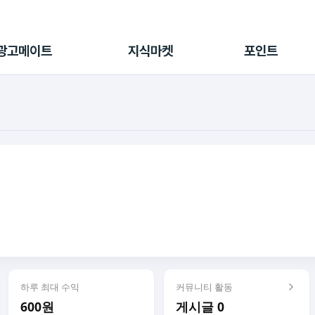
전체 캠페인
지식마켓
포인트샵
나의 캠페인
지식리포트
포인트 충전소
광고메이트
지식마켓
포인트
광고리포트
출석 룰렛
출금 신청
후원
이용내역
하루 최대 수익
커뮤니티 활동
600원
게시글 0