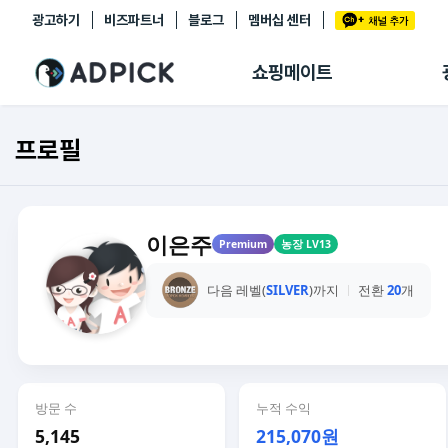
광고하기
비즈파트너
블로그
멤버십 센터
추천상품
제휴몰
쇼핑메이트
쇼핑 에이전트
BETA
쇼핑리포트
프로필
링크관리
마이숍
이은주
Premium
농장 LV13
다음 레벨(
SILVER
)까지
전환
20
개
방문 수
누적 수익
5,145
215,070원