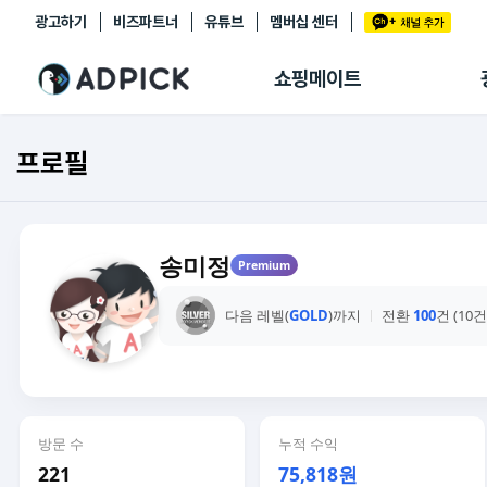
광고하기
비즈파트너
유튜브
멤버십 센터
추천상품
제휴몰
쇼핑메이트
쇼핑 에이전트
BETA
쇼핑리포트
프로필
링크관리
마이숍
송미정
Premium
다음 레벨(
GOLD
)까지
전환
100
건 (10
방문 수
누적 수익
221
75,818원