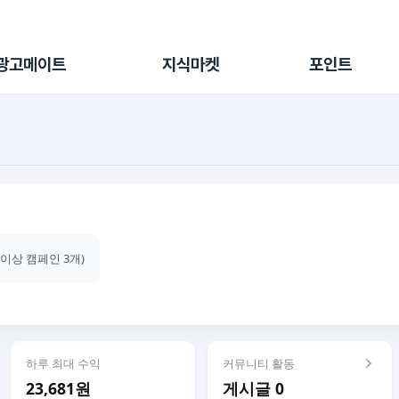
전체 캠페인
지식마켓
포인트샵
나의 캠페인
지식리포트
포인트 충전소
광고메이트
지식마켓
포인트
광고리포트
출석 룰렛
출금 신청
후원
이용내역
건이상 캠페인 3개)
하루 최대 수익
커뮤니티 활동
23,681원
게시글 0