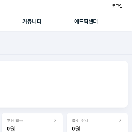
로그인
게시판
FAQ/문의
팸
이용정책
커뮤니티
애드픽센터
랭킹
멤버십 센터
퀘스트
광고툴/API
초대보너스
마이도메인
수익 Live
가이드북
후원 활동
룰렛 수익
0원
0원