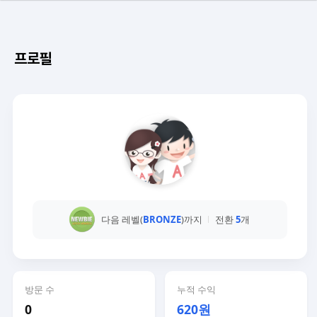
프로필
다음 레벨(
BRONZE
)까지
전환
5
개
방문 수
누적 수익
0
620원