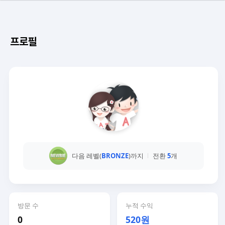
프로필
다음 레벨(
BRONZE
)까지
전환
5
개
방문 수
누적 수익
0
520원