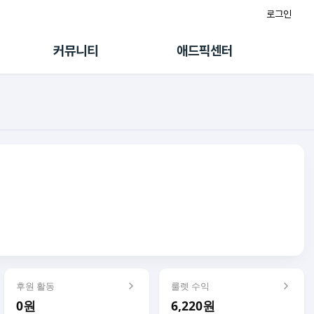
로그인
게시판
FAQ/문의
팸
이용정책
커뮤니티
애드픽센터
랭킹
멤버십 센터
퀘스트
광고툴/API
초대보너스
마이도메인
수익 Live
가이드북
후원 활동
룰렛 수익
0원
6,220원