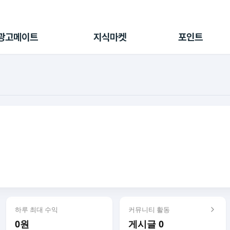
전체 캠페인
지식마켓
포인트샵
나의 캠페인
지식리포트
포인트 충전소
광고메이트
지식마켓
포인트
광고리포트
출석 룰렛
출금 신청
후원
이용내역
하루 최대 수익
커뮤니티 활동
0원
게시글 0