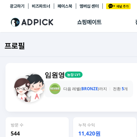
광고하기
비즈파트너
페이스북
멤버십 센터
추천상품
제휴몰
쇼핑메이트
쇼핑 에이전트
BETA
쇼핑리포트
프로필
링크관리
마이숍
임원영
농장 LV1
다음 레벨(
BRONZE
)까지
전환
5
개
방문 수
누적 수익
544
11,420원