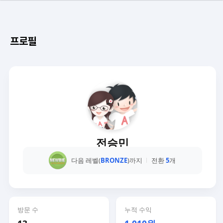
프로필
전승민
다음 레벨(
BRONZE
)까지
전환
5
개
방문 수
누적 수익