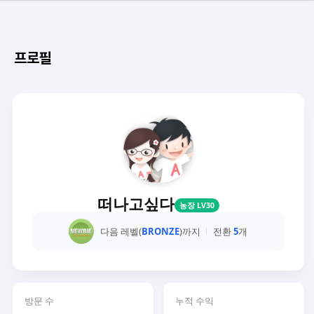
프로필
떠나고싶다
농장 LV30
다음 레벨(
BRONZE
)까지
전환
5
개
방문 수
누적 수익